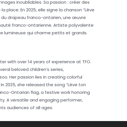
nages inoubliables. Sa passion : créer des
la place. En 2025, elle signe la chanson ‘’Lève
re du drapeau franco-ontarien, une œuvre
unauté franco-ontarienne. Artiste polyvalente
e lumineuse qui charme petits et grands.
er with over 14 years of experience at TFO.
eral beloved children’s series,
o. Her passion lies in creating colorful
In 2025, she released the song ‘’Lève ton
anco-Ontarian flag, a festive work honoring
ty. A versatile and engaging performer,
ts audiences of all ages.