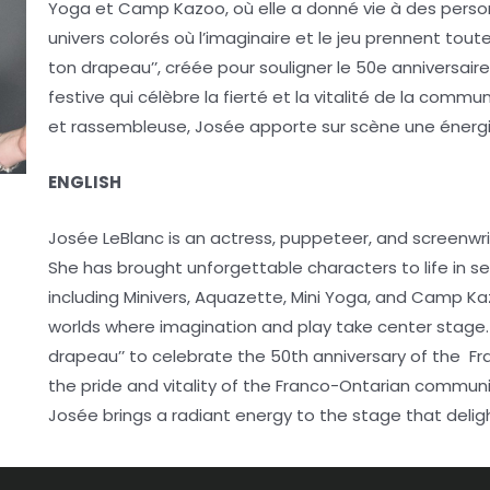
Yoga et Camp Kazoo, où elle a donné vie à des person
univers colorés où l’imaginaire et le jeu prennent toute 
ton drapeau’’, créée pour souligner le 50e anniversai
festive qui célèbre la fierté et la vitalité de la comm
et rassembleuse, Josée apporte sur scène une énergi
ENGLISH
Josée LeBlanc is an actress, puppeteer, and screenwrit
She has brought unforgettable characters to life in sev
including Minivers, Aquazette, Mini Yoga, and Camp Kazo
worlds where imagination and play take center stage. 
drapeau’’ to celebrate the 50th anniversary of the Fr
the pride and vitality of the Franco-Ontarian communi
Josée brings a radiant energy to the stage that deligh