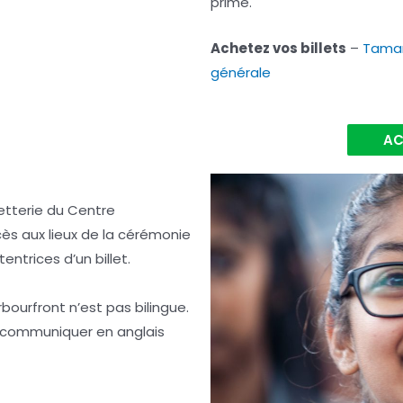
primé.
Achetez vos billets
–
Tama
générale
AC
lletterie du Centre
ccès aux lieux de la cérémonie
ntrices d’un billet.
bourfront n’est pas bilingue.
t communiquer en anglais